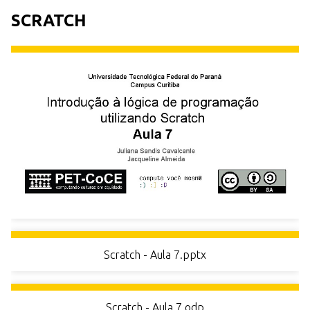
r
SCRATCH
i
n
c
i
p
a
l
Scratch - Aula 7.pptx
Scratch - Aula 7.odp