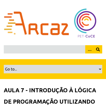
P
u
l
a
r
p
a
r
a
o
c
o
n
t
e
ú
AULA 7 - INTRODUÇÃO À LÓGICA
d
o
DE PROGRAMAÇÃO UTILIZANDO
p