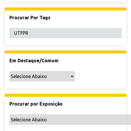
o
s
E
Procurar Por Tags
s
p
e
c
í
f
Em Destaque/Comum
i
c
o
s
"
:
Procurar por Exposição
1