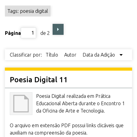
r
Tags: poesia digital
i
n
c
Página
de 2
i
p
a
Classificar por:
Título
Autor
Data da Adição
l
Poesia Digital 11
Poesia Digital realizada em Prática
Educacional Aberta durante o Encontro 1
da Oficina de Arte e Tecnologia.
O arquivo em extensão PDF possui links clicáveis que
auxiliam na compreensão da poesia.