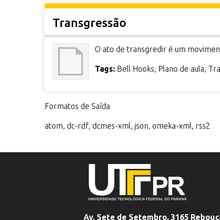
r
Transgressão
i
n
c
O ato de transgredir é um moviment
i
p
Tags:
Bell Hooks
,
Plano de aula
,
Tr
a
l
Formatos de Saída
atom
,
dc-rdf
,
dcmes-xml
,
json
,
omeka-xml
,
rss2
Av. Sete de Setembro, 3165 Rebouç