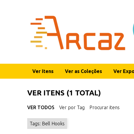
P
u
l
a
r
p
a
r
a
o
Ver Itens
Ver as Coleções
Ver Expo
c
o
n
VER ITENS (1 TOTAL)
t
e
VER TODOS
Ver por Tag
Procurar itens
ú
d
Tags: Bell Hooks
o
p