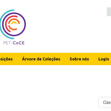
sições
Árvore de Coleções
Sobre nós
Login
Clas