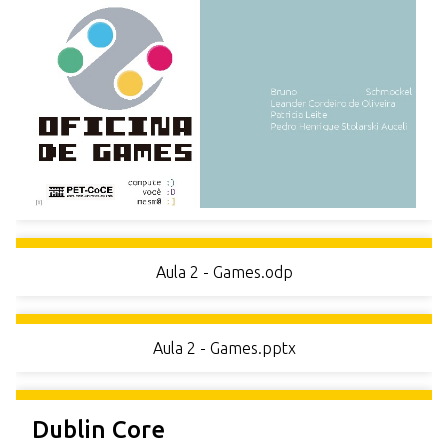
r
i
n
c
i
p
a
l
Aula 2 - Games.odp
Aula 2 - Games.pptx
Dublin Core