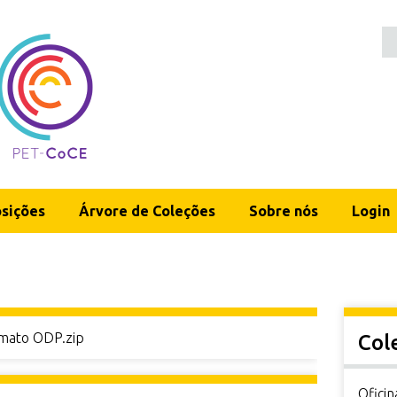
sições
Árvore de Coleções
Sobre nós
Login
rmato ODP.zip
Col
Oficin