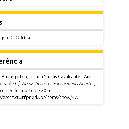
s
agem C
,
Oficina
erência
 Baumgarten, Juliana Sandis Cavalcante, “Aulas
cina de C,”
Arcaz: Recursos Educacionais Abertos
,
o em 9 de agosto de 2026,
//arcaz.ct.utfpr.edu.br/items/show/47
.