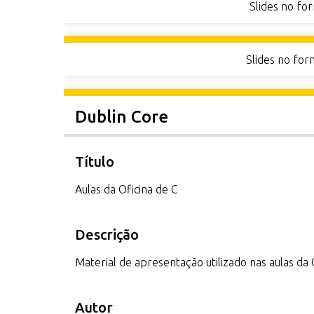
Slides no fo
r
i
n
Slides no fo
c
i
p
Dublin Core
a
l
Título
Aulas da Oficina de C
Descrição
Material de apresentação utilizado nas aulas da 
Autor