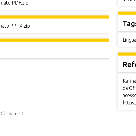
rmato PDF.zip
Tag
rmato PPTX.zip
Lingu
Ref
Karina
da Ofi
acess
https:
Oficina de C