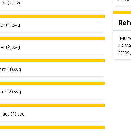
son (2).svg
Ref
er (1).svg
“Mulhe
Educac
er (2).svg
https:
ora (1).svg
ora (2).svg
rães (1).svg