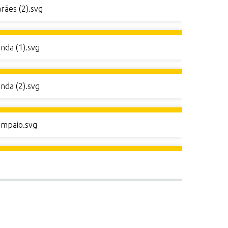
rães (2).svg
anda (1).svg
anda (2).svg
ampaio.svg