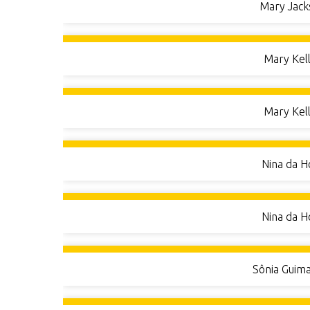
Mary Jack
r
i
n
Mary Kell
c
i
p
Mary Kell
a
l
Nina da H
Nina da H
Sônia Guima