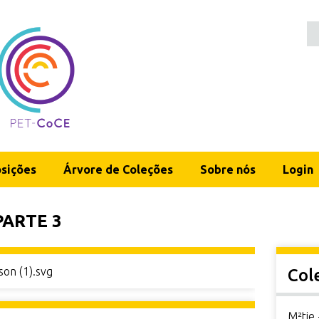
sições
Árvore de Coleções
Sobre nós
Login
PARTE 3
son (1).svg
Col
M²tie 