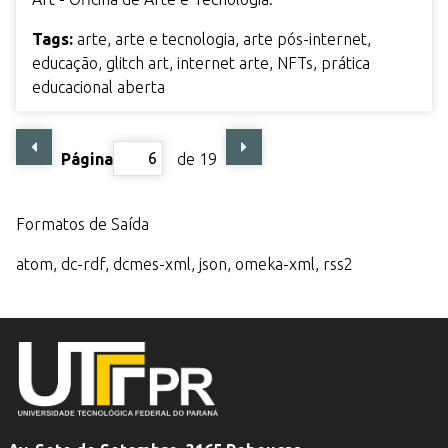
Tags:
arte
,
arte e tecnologia
,
arte pós-internet
,
educação
,
glitch art
,
internet arte
,
NFTs
,
prática
educacional aberta
Página
de 19
Formatos de Saída
atom
,
dc-rdf
,
dcmes-xml
,
json
,
omeka-xml
,
rss2