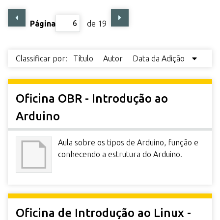
r
i
Página
de 19
n
c
i
Classificar por:
Título
Autor
Data da Adição
p
a
l
Oficina OBR - Introdução ao
Arduino
Aula sobre os tipos de Arduino, função e
conhecendo a estrutura do Arduino.
Oficina de Introdução ao Linux -