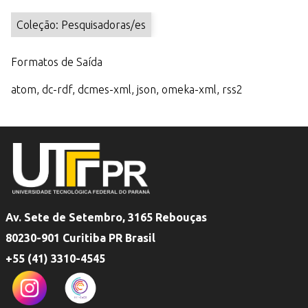
r
Coleção: Pesquisadoras/es
i
n
Formatos de Saída
c
i
atom
,
dc-rdf
,
dcmes-xml
,
json
,
omeka-xml
,
rss2
p
a
l
Av. Sete de Setembro, 3165 Rebouças
80230-901 Curitiba PR Brasil
+55 (41) 3310-4545