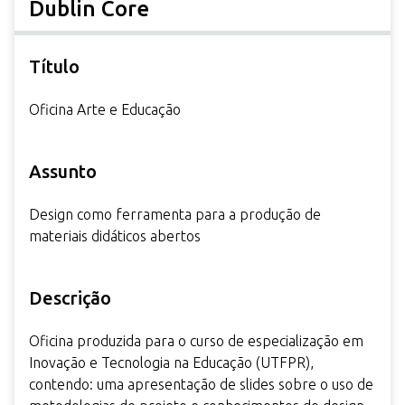
Dublin Core
r
i
n
Título
c
i
Oficina Arte e Educação
p
a
Assunto
l
Design como ferramenta para a produção de
materiais didáticos abertos
Descrição
Oficina produzida para o curso de especialização em
Inovação e Tecnologia na Educação (UTFPR),
contendo: uma apresentação de slides sobre o uso de